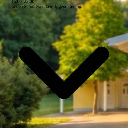
16
:
00
–
22
:
00
In den Schulferien kein Jugendtraining.