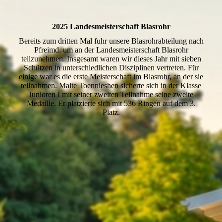
2025 Landesmeisterschaft Blasrohr
Bereits zum dritten Mal fuhr unsere Blasrohrabteilung nach
Pfreimd, um an der Landesmeisterschaft Blasrohr
teilzunehmen. Insgesamt waren wir dieses Jahr mit sieben
Schützen in unterschiedlichen Disziplinen vertreten. Für
einige war es die erste Meisterschaft im Blasrohr, an der sie
teilnahmen. Malte Toennieshen sicherte sich in der Klasse
Junioren I mit seiner zweiten Teilnahme seine zweite
Medaille. Er platzierte sich mit 536 Ringen auf dem 3.
Platz.