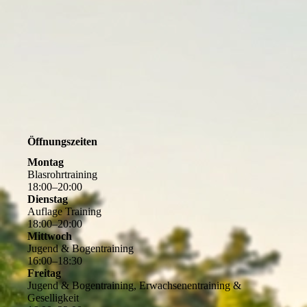
Öffnungszeiten
Montag
Blasrohrtraining
18
:
00
–
20
:
00
Dienstag
Auflage Training
18
:
00
–
20
:
00
Mittwoch
Jugend & Bogentraining
16
:
00
–
18
:
30
Freitag
Jugend & Bogentraining, Erwachsenentraining &
Geselligkeit