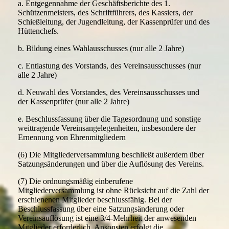
a. Entgegennahme der Geschäftsberichte des 1.
Schützenmeisters, des Schriftführers, des Kassiers, der
Schießleitung, der Jugendleitung, der Kassenprüfer und des
Hüttenchefs.
b. Bildung eines Wahlausschusses (nur alle 2 Jahre)
c. Entlastung des Vorstands, des Vereinsausschusses (nur
alle 2 Jahre)
d. Neuwahl des Vorstandes, des Vereinsausschusses und
der Kassenprüfer (nur alle 2 Jahre)
e. Beschlussfassung über die Tagesordnung und sonstige
weittragende Vereinsangelegenheiten, insbesondere der
Ernennung von Ehrenmitgliedern
(6) Die Mitgliederversammlung beschließt außerdem über
Satzungsänderungen und über die Auflösung des Vereins.
(7) Die ordnungsmäßig einberufene
Mitgliederversammlung ist ohne Rücksicht auf die Zahl der
erschienenen Mitglieder beschlussfähig. Bei der
Beschlussfassung über eine Satzungsänderung oder
Vereinsauflösung ist eine 3/4-Mehrheit der anwesenden
Mitglieder erforderlich. Ansonsten erfolgt die