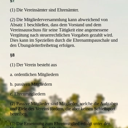
§7
(1) Die Vereinsämter sind Ehrenämter.
(2) Die Mitgliederversammlung kann abweichend von
Absatz 1 beschließen, dass dem Vorstand und dem
Vereinsausschuss für seine Tätigkeit eine angemessene
Vergütung nach steuerrechtlichen Vorgaben gezahlt wird.
Dies kann im Speziellen durch die Ehrenamtspauschale und
den Übungsleiterfreibetrag erfolgen.
§8
(1) Der Verein besteht aus
a. ordentlichen Mitgliedern
b. passiven Mitgliedern
c. Ehrenmitgliedern
(2) Passive Mitglieder sind Mitglieder, welche die Aufgaben
und Ziele des Vereins fördern, die aber keinen Schießsport
betreiben.
(3) Die Ernennung zum Ehrenmitglied erfolgt unter den