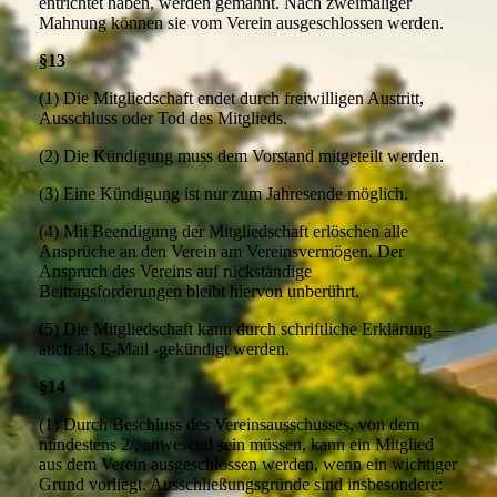
entrichtet haben, werden gemahnt. Nach zweimaliger
Mahnung können sie vom Verein ausgeschlossen werden.
§13
(1) Die Mitgliedschaft endet durch freiwilligen Austritt,
Ausschluss oder Tod des Mitglieds.
(2) Die Kündigung muss dem Vorstand mitgeteilt werden.
(3) Eine Kündigung ist nur zum Jahresende möglich.
(4) Mit Beendigung der Mitgliedschaft erlöschen alle
Ansprüche an den Verein am Vereinsvermögen. Der
Anspruch des Vereins auf rückständige
Beitragsforderungen bleibt hiervon unberührt.
(5) Die Mitgliedschaft kann durch schriftliche Erklärung —
auch als E-Mail -gekündigt werden.
§14
(1) Durch Beschluss des Vereinsausschusses, von dem
mindestens 2/, anwesend sein müssen, kann ein Mitglied
aus dem Verein ausgeschlossen werden, wenn ein wichtiger
Grund vorliegt. Ausschließungsgründe sind insbesondere: