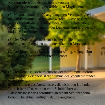
Kassenprüfern und den weiteren, von der
Mitgliederversammlung zu wählenden Mitgliedern.
(2) Maximal kann pro 20 angefangenen Vereinsmitgliedern
ein Ausschussmitglied gewählt werden. Diese besetzen
gegebenenfalls die Funktionen der 2. und 3. Schießleitung,
der 2. und 3. Jugendleitung, der Damenleitung und der 1.
und 2. Fahnenträger.
(3) Der Vereinsausschuss entscheidet in allen ihm
übertragenen Aufgaben und unterstützt den Vorstand.
(4) Der Vereinsausschuss ist beschlussfähig, solange ihm
der 1. oder 2. Schützenmeister angehört.
(5) Der Vereinsausschuss entscheidet mit Stimmenmehrheit.
Bei Stimmengleichheit ist die Stimme des Vorsitzführenden
entscheidend.
(6) Beschlüsse des Ausschusses, die nicht den laufenden
Betrieb betreffen, werden vom Schriftführer als
Ausschussbeschluss schriftlich an die im Schützenheim
befindliche aktuell gültige Satzung angehängt