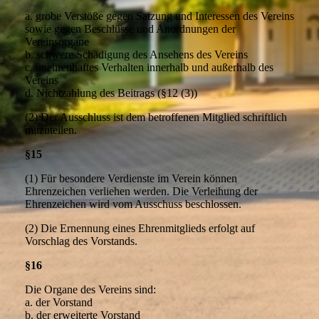
a. grobe Verstöße gegen Satzung und Interessen des Vereins
sowie gegen Beschlüsse und Anordnungen der
Vereinsorgane
b. schwere Schädigung des Ansehens des Vereins
c. unehrenhaftes Verhalten innerhalb und außerhalb des
Vereins
d. Nichtzahlung des Beitrags (§12 (3))
(2) Der Ausschluss ist dem betroffenen Mitglied schriftlich
mitzuteilen.
§15
(1) Für besondere Verdienste im Verein können
Ehrenzeichen verliehen werden. Die Verleihung der
Ehrenzeichen wird vom Ausschuss beschlossen.
(2) Die Ernennung eines Ehrenmitglieds erfolgt auf
Vorschlag des Vorstands.
§16
Die Organe des Vereins sind:
a. der Vorstand
b. der erweiterte Vorstand