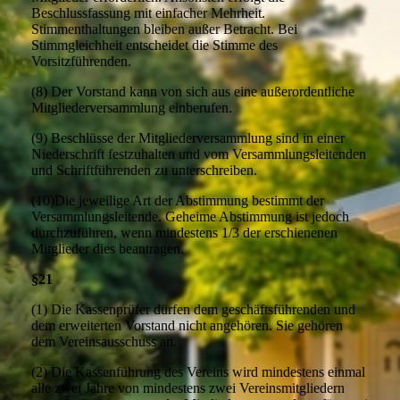
Beschlussfassung mit einfacher Mehrheit.
Stimmenthaltungen bleiben außer Betracht. Bei
Stimmgleichheit entscheidet die Stimme des
Vorsitzführenden.
(8) Der Vorstand kann von sich aus eine außerordentliche
Mitgliederversammlung einberufen.
(9) Beschlüsse der Mitgliederversammlung sind in einer
Niederschrift festzuhalten und vom Versammlungsleitenden
und Schriftführenden zu unterschreiben.
(10)Die jeweilige Art der Abstimmung bestimmt der
Versammlungsleitende. Geheime Abstimmung ist jedoch
durchzuführen, wenn mindestens 1/3 der erschienenen
Mitglieder dies beantragen.
§21
(1) Die Kassenprüfer dürfen dem geschäftsführenden und
dem erweiterten Vorstand nicht angehören. Sie gehören
dem Vereinsausschuss an.
(2) Die Kassenführung des Vereins wird mindestens einmal
alle zwei Jahre von mindestens zwei Vereinsmitgliedern