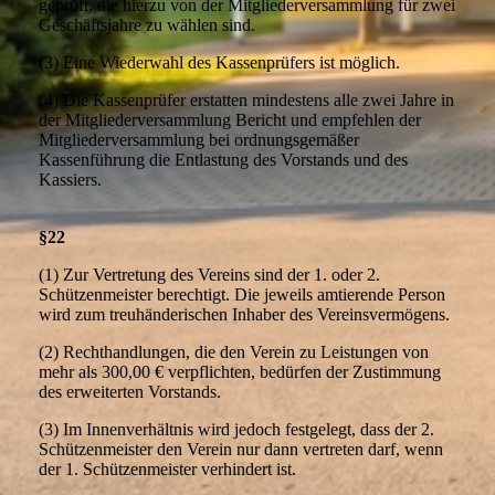
geprüft, die hierzu von der Mitgliederversammlung für zwei
Geschäftsjahre zu wählen sind.
(3) Eine Wiederwahl des Kassenprüfers ist möglich.
(4) Die Kassenprüfer erstatten mindestens alle zwei Jahre in
der Mitgliederversammlung Bericht und empfehlen der
Mitgliederversammlung bei ordnungsgemäßer
Kassenführung die Entlastung des Vorstands und des
Kassiers.
§22
(1) Zur Vertretung des Vereins sind der 1. oder 2.
Schützenmeister berechtigt. Die jeweils amtierende Person
wird zum treuhänderischen Inhaber des Vereinsvermögens.
(2) Rechthandlungen, die den Verein zu Leistungen von
mehr als 300,00 € verpflichten, bedürfen der Zustimmung
des erweiterten Vorstands.
(3) Im Innenverhältnis wird jedoch festgelegt, dass der 2.
Schützenmeister den Verein nur dann vertreten darf, wenn
der 1. Schützenmeister verhindert ist.