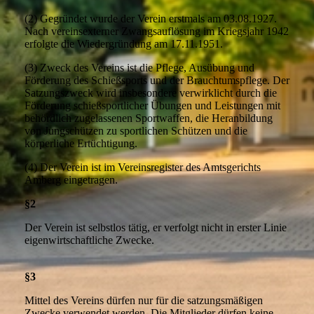
(2) Gegründet wurde der Verein erstmals am 03.08.1927.
Nach vereinsexterner Zwangsauflösung im Kriegsjahr 1942
erfolgte die Wiedergründung am 17.11.1951.
(3) Zweck des Vereins ist die Pflege, Ausübung und
Förderung des Schießsports und der Brauchtumspflege. Der
Satzungszweck wird insbesondere verwirklicht durch die
Förderung schießsportlicher Übungen und Leistungen mit
behördlich zugelassenen Sportwaffen, die Heranbildung
von Jungschützen zu sportlichen Schützen und die
körperliche Ertüchtigung.
(4) Der Verein ist im Vereinsregister des Amtsgerichts
Amberg eingetragen.
§2
Der Verein ist selbstlos tätig, er verfolgt nicht in erster Linie
eigenwirtschaftliche Zwecke.
§3
Mittel des Vereins dürfen nur für die satzungsmäßigen
Zwecke verwendet werden. Die Mitglieder dürfen keine