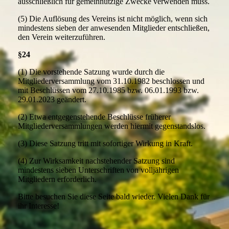
ausschließlich für gemeinnützige Zwecke verwenden muss.
(5) Die Auflösung des Vereins ist nicht möglich, wenn sich
mindestens sieben der anwesenden Mitglieder entschließen,
den Verein weiterzuführen.
§24
(1) Die vorstehende Satzung wurde durch die
Mitgliederversammlung vom 31.10.1982 beschlossen und
mit Beschlüssen vom 27.10.1985 bzw. 06.01.1993 bzw.
29.01.2023 geändert.
(2) Etwa entgegenstehende Beschlüsse früherer
Mitgliederversammlungen werden hiermit gegenstandslos.
(3) Diese Satzung tritt mit sofortiger Wirkung in Kraft.
(4) Zur Wirksamkeit nachstehender Satzung sind
mindestens sieben Unterschriften von volljährigen
Mitgliedern erforderlich.
Bitte besuchen Sie diese Seite bald wieder. Vielen Dank für
ihr Interesse!