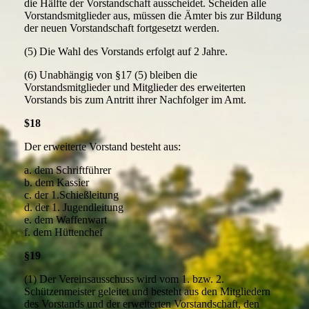
die Hälfte der Vorstandschaft ausscheidet. Scheiden alle
Vorstandsmitglieder aus, müssen die Ämter bis zur Bildung
der neuen Vorstandschaft fortgesetzt werden.
(5) Die Wahl des Vorstands erfolgt auf 2 Jahre.
(6) Unabhängig von §17 (5) bleiben die
Vorstandsmitglieder und Mitglieder des erweiterten
Vorstands bis zum Antritt ihrer Nachfolger im Amt.
$18
Der erweiterte Vorstand besteht aus:
a. dem Schriftführer
b. dem Kassier
c. der 1.Schießleitung
d. der 1. Jugendleitung
e. dem Waffenwart
f. dem Hüttenchef
§19
(1) Der Vereinsausschuss wird vom 1. bzw. 2.
Schützenmeister geleitet und besteht aus den Mitgliedern
des Vorstands und der erweiterten Vorstandschaft, den