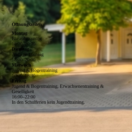
Öffnungszeiten
Montag
Blasrohrtraining
18
:
00
–
20
:
00
Dienstag
Auflage Training
18
:
00
–
20
:
00
Mittwoch
Jugend & Bogentraining
16
:
00
–
18
:
30
Freitag
Jugend & Bogentraining, Erwachsenentraining &
Geselligkeit
16
:
00
–
22
:
00
In den Schulferien kein Jugendtraining.