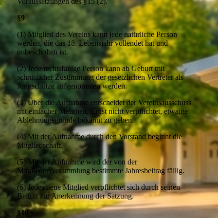
Voraussetzungen des §15 (2).
§9
(1) Mitglied des Vereins kann jede natürliche Person
werden, die das 18. Lebensjahr vollendet hat und
unbescholten ist.
(2) Jede rechtsfähige Person kann ab Geburt mit
schriftlicher Zustimmung der gesetzlichen Vertreter als
Jungschütze aufgenommen werden.
(3) Über die Aufnahme entscheidet der Vereinsausschuss
mit einfacher Mehrheit. Er ist nicht verpflichtet, etwaige
Ablehnungsgründe bekannt zu geben.
(4) Mit der Aufnahme durch den Vorstand beginnt die
Mitgliedschaft.
(5) Mit der Aufnahme wird der von der
Mitgliederversammlung bestimmte Jahresbeitrag fällig.
(6) Jedes neue Mitglied verpflichtet sich durch seinen
Beitritt zur Anerkennung der Satzung.
§10