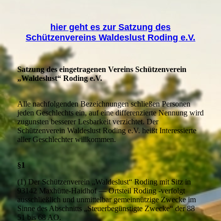
hier geht es zur Satzung des
Schützenvereins Waldeslust Roding e.V.
Satzung des eingetragenen Vereins Schützenverein
„Waldeslust“ Roding e.V.
Alle nachfolgenden Bezeichnungen schließen Personen
jeden Geschlechts ein, auf eine differenzierte Nennung wird
zugunsten besserer Lesbarkeit verzichtet. Der
Schützenverein Waldeslust Roding e.V. heißt Interessierte
aller Geschlechter willkommen.
§1
(1) Der Schützenverein „Waldeslust“ Roding mit Sitz in
93142 Maxhütte-Haidhof — Ortsteil Roding -verfolgt
ausschließlich und unmittelbar gemeinnützige Zwecke im
Sinne des Abschnitts „Steuerbegünstigte Zwecke“ der 88
51 bis 68 AO.