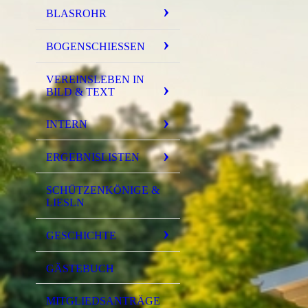
BLASROHR
BOGENSCHIESSEN
VEREINSLEBEN IN
BILD & TEXT
INTERN
ERGEBNISLISTEN
SCHÜTZENKÖNIGE &
LIESLN
GESCHICHTE
GÄSTEBUCH
MITGLIEDSANTRÄGE