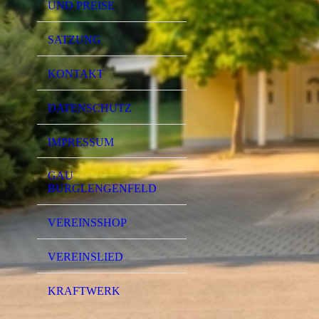
UND PREISE
SATZUNG
KONTAKT
DATENSCHUTZ
IMPRESSUM
GAU
BURGLENGENFELD
VEREINSSHOP
VEREINSLIED
KRAFTWERK