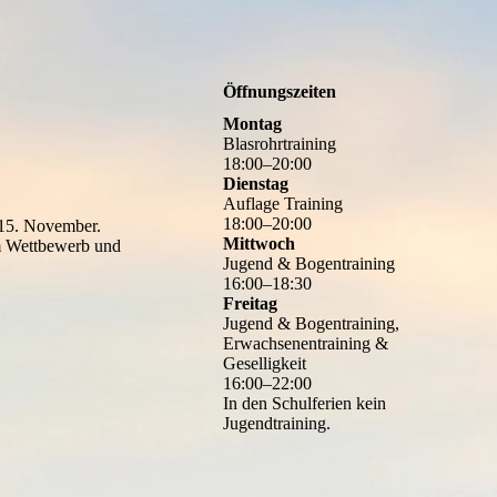
Öffnungszeiten
Montag
Blasrohrtraining
18
:
00
–
20
:
00
Dienstag
Auflage Training
18
:
00
–
20
:
00
 15. November.
Mittwoch
em Wettbewerb und
Jugend & Bogentraining
16
:
00
–
18
:
30
Freitag
Jugend & Bogentraining,
Erwachsenentraining &
Geselligkeit
16
:
00
–
22
:
00
In den Schulferien kein
Jugendtraining.