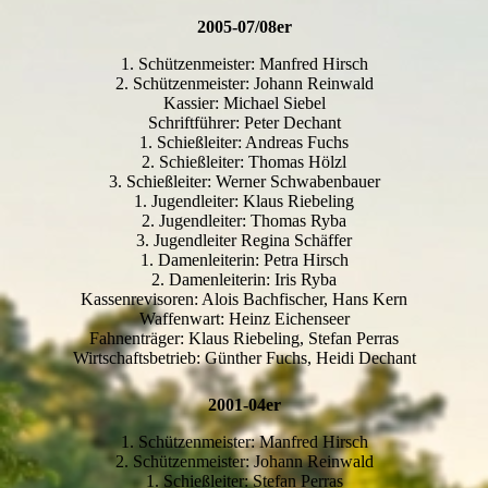
2005-07/08er
1. Schützenmeister: Manfred Hirsch
2. Schützenmeister: Johann Reinwald
Kassier: Michael Siebel
Schriftführer: Peter Dechant
1. Schießleiter: Andreas Fuchs
2. Schießleiter: Thomas Hölzl
3. Schießleiter: Werner Schwabenbauer
1. Jugendleiter: Klaus Riebeling
2. Jugendleiter: Thomas Ryba
3. Jugendleiter Regina Schäffer
1. Damenleiterin: Petra Hirsch
2. Damenleiterin: Iris Ryba
Kassenrevisoren: Alois Bachfischer, Hans Kern
Waffenwart: Heinz Eichenseer
Fahnenträger: Klaus Riebeling, Stefan Perras
Wirtschaftsbetrieb: Günther Fuchs, Heidi Dechant
2001-04er
1. Schützenmeister: Manfred Hirsch
2. Schützenmeister: Johann Reinwald
1. Schießleiter: Stefan Perras