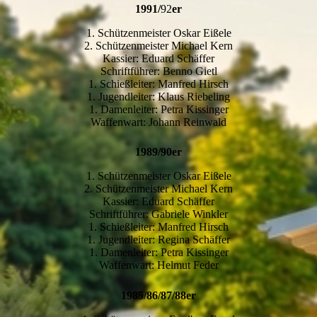
1991/
92
er
1. Schützenmeister Oskar Eißele
2. Schützenmeister Michael Kern
Kassier: Eduard Schäffer
Schriftführer: Benno Gietl
1. Schießleiter: Manfred Hirsch
1. Jugendleiter: Klaus Riebeling
1. Damenleiter: Petra Kissinger
Waffenwart: Johann Reinwald
1989/90er
1. Schützenmeister Oskar Eißele
2. Schützenmeister Michael Kern
Kassier: Eduard Schäffer
Schriftführer: Gabriele Winkler
1. Schießleiter: Manfred Hirsch
1. Jugendleiter: Regina Schäffer
1. Damenleiter: Petra Kissinger
Waffenwart: Helmut Feder
1985/86/87/88er