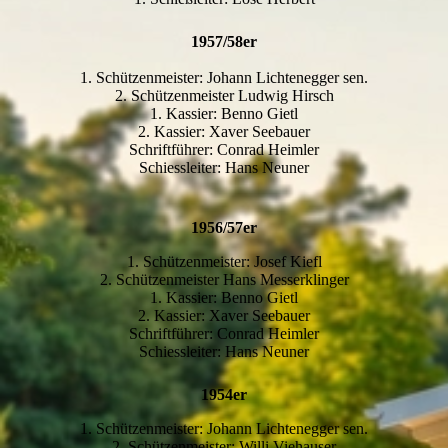
1957/58er
1. Schützenmeister: Johann Lichtenegger sen.
2. Schützenmeister Ludwig Hirsch
1. Kassier: Benno Gietl
2. Kassier: Xaver Seebauer
Schriftführer: Conrad Heimler
Schiessleiter: Hans Neuner
1956/57er
1. Schützenmeister: Josef Kiefl
2. Schützenmeister Hans Messerklinger
1. Kassier: Benno Gietl
2. Kassier: Xaver Seebauer
Schriftführer: Conrad Heimler
Schiessleiter: Hans Neuner
1954er
1. Schützenmeister: Johann Lichtenegger sen.
2. Schützenmeister: Willi Viehauser