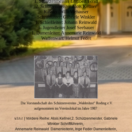
1. Schützenmeister Englbert Ferstl
2. Schützenmeister Alois Kellner
Kassier: Willi Viehauser
Schriftführer: Gabriele Winkler
1. Schießleiter: Johann Reinwald
1. Jugendleiter Josef Seebauer
1. Damenleiter: Annemarie Reinwald
Waffenwart: Helmut Feder
Die Vorstandschaft des Schützenvereins „Waldeslust“ Roding e.V.
aufgenommen im
Vereinslokal im Jahre 1987
v.I.n.r. | Vordere Reihe: Alois Kellner,2. Schützenmeister, Gabriele
Winkler Schriftführerin,
Annemarie Reinwald Damenleiterin, Inge Feder Damenleiterin,