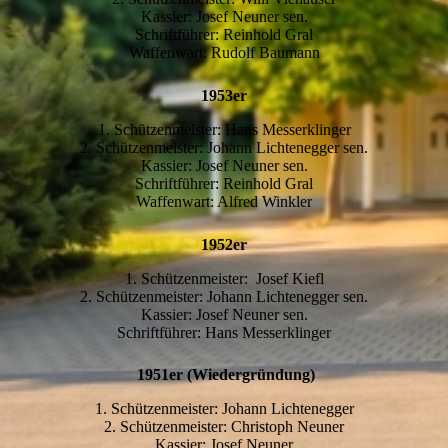
Kassier: Josef Neuner sen.
Schriftführer: Reinhold Gral
Waffenwart: Rudolf Baumann
1953er
1. Schützenmeister: Hans Messerklinger
2. Schützenmeister: Johann Lichtenegger sen.
Kassier: Josef Neuner sen.
Schriftführer: Reinhold Gral
Waffenwart: Alfred Winkler
1952er
1. Schützenmeister: Josef Kiefl
2. Schützenmeister: Johann Lichtenegger sen.
Kassier: Josef Neuner sen.
Schriftführer: Hans Messerklinger
1951er (Wiedergründung)
1. Schützenmeister: Johann Lichtenegger
2. Schützenmeister: Christoph Neuner
Kassier: Josef Neuner