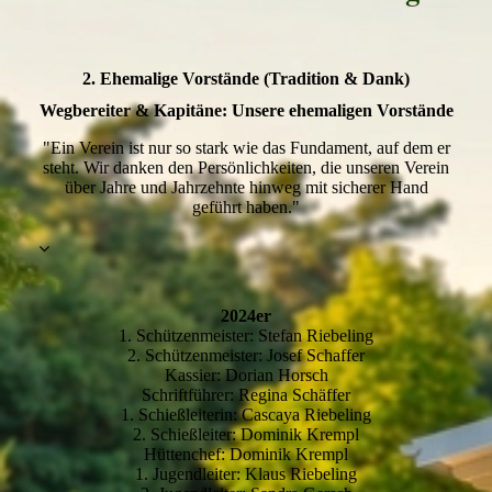
2. Ehemalige Vorstände (Tradition & Dank)
Wegbereiter & Kapitäne: Unsere ehemaligen Vorstände
"Ein Verein ist nur so stark wie das Fundament, auf dem er
steht. Wir danken den Persönlichkeiten, die unseren Verein
über Jahre und Jahrzehnte hinweg mit sicherer Hand
geführt haben."
2024er
1. Schützenmeister: Stefan Riebeling
2. Schützenmeister: Josef Schaffer
Kassier: Dorian Horsch
Schriftführer: Regina Schäffer
1. Schießleiterin: Cascaya Riebeling
2. Schießleiter: Dominik Krempl
Hüttenchef: Dominik Krempl
1. Jugendleiter: Klaus Riebeling