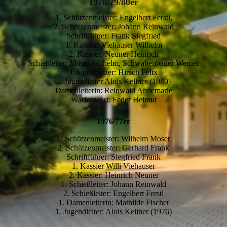
1978/79/80er
1. Schützenmeister: Engelbert Ferstl,
2. Schützenmeister: Johann Reinwald
Schriftführer: Frank Siegfried
1. Kassier: Viehauser Wilhelm
2. Kassier: Neuner Heinrich
Schießleiter: Moser Wilhelm, Schwabenbauer Werner
1.Jugendleiter: Hirsch Felix
2. Jugendleiter Alois Kellner (1980)
Damenleiterin: Reinwald Annemarie
Waffenwart: Feder Helmut
1976/77er
1. Schützenmeister: Wilhelm Moser
2. Schützenmeister: Gerhard Frank
Schriftführer: Siegfried Frank
1. Kassier Willi Viehauser
2. Kassier: Heinrich Neuner
1. Schießleiter: Johann Reinwald
2. Schießleiter: Engelbert Ferstl
1. Damenleiterin: Mathilde Fischer
1. Jugendleiter: Alois Kellner (1976)