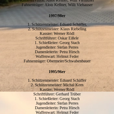
Kassenrevision: Alios Kellner, Willi Viehauser
Fahnenträger: Alois Kellner, Willi Viehauser
1997/98er
1. Schützenmeister: Eduard Schäffer,
2. Schützenmeister: Klaus Riebeling
Kassier: Werner Rödl
Schriftführer: Oskar Eißele
1. Schießleiter: Georg Stach
Jugendleiter: Stefan Perres
Damenleiterin: Petra Hirsch
Waffenwart: Helmut Feder
Fahnenträger: Obermeier/Schwabenbauer
1995/96er
1. Schützenmeister: Eduard Schäffer
2. Schützenmeister: Michal Kern
Kassier: Werner Rödl
Schriftführer: Gerhard Trüber
1. Schießleiter: Georg Stach
Jugendleiter: Stefan Perres
Damenleiterin: Petra Hirsch
Waffenwart: Helmut Feder