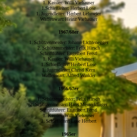
1. Kassier: Willi Viehauser
1.Schießleiter: Herbert Lose
1. Jugendleiter: Herbert Lehmeier
Waffenwart: Heinz Viehauser
1967/68er
1. Schützenmeister: Johann Lichtenegger
2. Schützenmeister: Felix Hirsch
Schriftführer: Engelbert Ferstl
1. Kassier: Willi Viehauser
1. Schießleiter: Herbert Lose
1. Jugendleiter Christl Kern
Waffenwart: Alfred Winkler
1966/67er
1. Schützenmeister: Felix Hirsch
2. Schützenmeister: Hans Messerklinger
Schriftführer: Engelbert Ferstl
1. Kassier: Willi Viehauser
1. Schießleiter: Lose Herbert
1965er