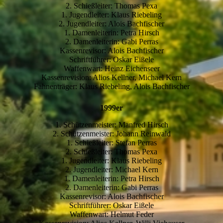
2. Schießleiter: Thomas Pexa
1. Jugendleiter: Klaus Riebeling
2. Jugendleiter: Alois Bachfischer
1. Damenleiterin: Petra Hirsch
2. Damenleiterin: Gabi Perras
Kassenrevisor: Alois Bachfischer
Schriftführer: Oskar Eißele
Waffenwart: Heinz Eichenseer
Kassenrevision: Alios Kellner, Michael Kern
Fahnenträger: Klaus Riebeling, Alois Bachfischer
1999er
1. Schützenmeister: Manfred Hirsch
2. Schützenmeister: Johann Reinwald
1. Schießleiter: Stefan Perras
2. Schießleiter: Thomas Pexa
1. Jugendleiter: Klaus Riebeling
2. Jugendleiter: Michael Kern
1. Damenleiterin: Petra Hirsch
2. Damenleiterin: Gabi Perras
Kassenrevisor: Alois Bachfischer
Schriftführer: Oskar Eißele
Waffenwart: Helmut Feder