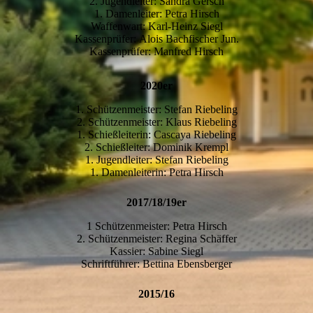
2. Jugendleiter: Sandra Gersch
1. Damenleiter: Petra Hirsch
Waffenwart: Karl-Heinz Siegl
Kassenprüfer: Alois Bachfischer Jun.
Kassenprüfer: Manfred Hirsch
2020er
1. Schützenmeister: Stefan Riebeling
2. Schützenmeister: Klaus Riebeling
1. Schießleiterin: Cascaya Riebeling
2. Schießleiter: Dominik Krempl
1. Jugendleiter: Stefan Riebeling
1. Damenleiterin: Petra Hirsch
2017/18/19er
1 Schützenmeister: Petra Hirsch
2. Schützenmeister: Regina Schäffer
Kassier: Sabine Siegl
Schriftführer: Bettina Ebensberger
2015/16