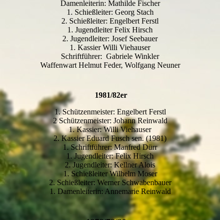
Damenleiterin: Mathilde Fischer
1. Schießleiter: Georg Stach
2. Schießleiter: Engelbert Ferstl
1. Jugendleiter Felix Hirsch
2. Jugendleiter: Josef Seebauer
1. Kassier Willi Viehauser
Schriftführer: Gabriele Winkler
Waffenwart Helmut Feder, Wolfgang Neuner
1981/82er
1. Schützenmeister: Engelbert Ferstl
2 Schützenmeister: Johann Reinwald
1. Kassier: Willi Viehauser
2. Kassier Eduard Fusch sen. (1981)
1. Schriftführer: Manfred Dürr
1. Jugendleiter: Felix Hirsch
2. Jugendleiter: Kellner Alois
1. Schießleiter Wilhelm Moser
2. Schießleiter: Werner Schwabenbauer
1. Damenleiterin: Annemarie Reinwald