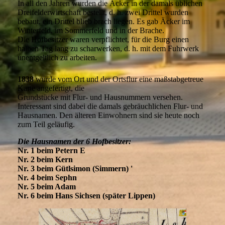
In all den Jahren wurden die Äcker in der damals üblichen
Dreifelderwirtschaft bestellt, d. h. zwei Drittel wurden
bebaut, ein Drittel blieb brach liegen. Es gab Äcker im
Winterfeld, im Sommerfeld und in der Brache.
Die Hofbesitzer waren verpflichtet, für die Burg einen
halben Tag lang zu scharwerken, d. h. mit dem Fuhrwerk
unentgeltlich zu arbeiten.
1838
wurde vom Ort und der Ortsflur eine maßstabgetreue
Karte angefertigt, die
Grundstücke mit Flur- und Hausnummern versehen.
Interessant sind dabei die damals gebräuchlichen Flur- und
Hausnamen. Den älteren Einwohnern sind sie heute noch
zum Teil geläufig.
Die Hausnamen der 6 Hofbesitzer:
Nr. 1 beim Petern E
Nr. 2 beim Kern
Nr. 3 beim Gütlsimon (Simmern) '
Nr. 4 beim Sephn
Nr. 5 beim Adam
Nr. 6 beim Hans Sichsen (später Lippen)