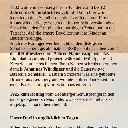
1802
wurde in Leonberg für die Kinder von
6 bis 12
Jahren die Schulpflicht
eingeführt. Die Lehrer waren
jedoch mit dem Schulbesuch nicht zufrieden und führten
immer wieder Klage wegen der hohen Schulversäumnisse.
Sie suchten den Grund in den unruhigen Zeiten und in der
Tatsache, daß die ärmere Bevölkerung ihre Kinder an
Bauern verdingte.
Auch die Rodinger werden nicht zu den fleißigsten
Schulbesuchern gezählt haben.
1838
jedenfalls haben von
den
6 Hofbesitzern
nur
2 ihren Namenszug
unter das
Liquidationsprotokoll gesetzt, während die übrigen mit 3
Kreuzlein unterzeichneten. Ihren Namen schreiben konnten
damals
Johannes Würdinger
und die Bauerswitwe
Barbara Schoierer
. Barbara Schoierer war eine geborene
Brunner aus Leonberg und wohnte in ihrer Kinderzeit nur
einen Katzensprung vom Schulhaus entfernt.
1925 kam Roding
vom Leonberger Schulsprengel in den
näher gelegenen zu Maxhütte, wo das erste Schulhaus sich
im jetzigen Jugendheim befand.
Unser Dorf in unglücklichen Tagen
Krieg, Feuerbrünste, Epidemien und Notzeiten verschonten