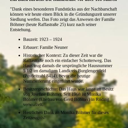
"Dank eines besonderen Fundstücks aus der Nachbarschaft
können wir heute einen Blick in die Gründungszeit unserer
Siedlung werfen. Das Foto zeigt das Anwesen der Familie
Böhmer (heute Raffastraße 25) kurz nach seiner
Entstehung.
Bauzeit: 1923 – 1924
Erbauer: Familie Neuner
Historischer Kontext: Zu dieser Zeit war die
Raffastraße noch ein einfacher Schotterweg. Das
Haus trug damals die ursprüngliche Hausnummer
5 1/2 im damaligen Landkreis Burglengenfeld
(Postleitzahl 8414), bevor die heutige
Nummerierung eingeführt wurde.
Besitzergeschichte: Das Haus war lange im Besitz
von Josefine Böhmer. Seit 1968 ist Monika
Böhmer (Ehefrau von Gerd Böhmer) in Roding
verwurzelt.
Herzlichen Dank an Monika Böhmer für dieses
Zeitzeugnis!