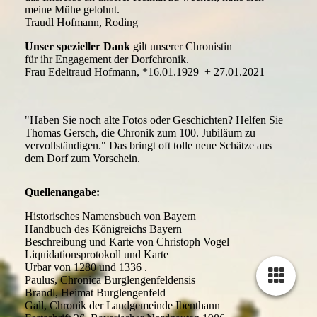
meine Mühe gelohnt.
Traudl Hofmann, Roding
Unser spezieller Dank
gilt unserer Chronistin
für ihr Engagement der Dorfchronik.
Frau Edeltraud Hofmann, *16.01.1929 + 27.01.2021
"Haben Sie noch alte Fotos oder Geschichten? Helfen Sie
Thomas Gersch, die Chronik zum 100. Jubiläum zu
vervollständigen." Das bringt oft tolle neue Schätze aus
dem Dorf zum Vorschein.
Quellenangabe:
Historisches Namensbuch von Bayern
Handbuch des Königreichs Bayern
Beschreibung und Karte von Christoph Vogel
Liquidationsprotokoll und Karte
Urbar von 1280 und 1336 .
Paulus, Chronica Burglengenfeldensis
Brandl, Heimat Burglengenfeld
Gall, Chronik der Landgemeinde Ibenthann