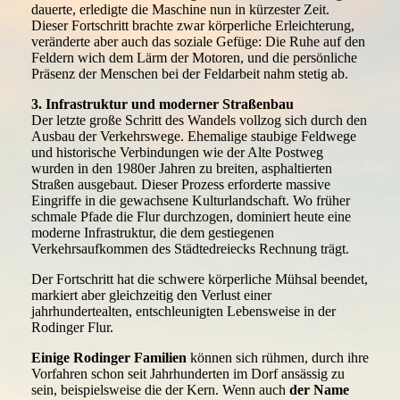
dauerte, erledigte die Maschine nun in kürzester Zeit.
Dieser Fortschritt brachte zwar körperliche Erleichterung,
veränderte aber auch das soziale Gefüge: Die Ruhe auf den
Feldern wich dem Lärm der Motoren, und die persönliche
Präsenz der Menschen bei der Feldarbeit nahm stetig ab.
3. Infrastruktur und moderner Straßenbau
Der letzte große Schritt des Wandels vollzog sich durch den
Ausbau der Verkehrswege. Ehemalige staubige Feldwege
und historische Verbindungen wie der Alte Postweg
wurden in den 1980er Jahren zu breiten, asphaltierten
Straßen ausgebaut. Dieser Prozess erforderte massive
Eingriffe in die gewachsene Kulturlandschaft. Wo früher
schmale Pfade die Flur durchzogen, dominiert heute eine
moderne Infrastruktur, die dem gestiegenen
Verkehrsaufkommen des Städtedreiecks Rechnung trägt.
Der Fortschritt hat die schwere körperliche Mühsal beendet,
markiert aber gleichzeitig den Verlust einer
jahrhundertealten, entschleunigten Lebensweise in der
Rodinger Flur.
Einige Rodinger Familien
können sich rühmen, durch ihre
Vorfahren schon seit Jahrhunderten im Dorf ansässig zu
sein, beispielsweise die der Kern. Wenn auch
der Name