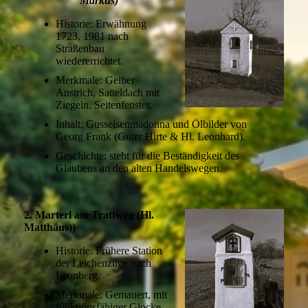
Markus)
Historie: Erwähnung
1723, 1981 nach
Straßenbau
wiedererrichtet.
Merkmale: Gelber
Anstrich, Satteldach mit
Ziegeln, Seitenfenster.
Inhalt: Gusseisenmadonna und Ölbilder von
Georg Frank (Guter Hirte & Hl. Leonhard).
Geschichte: steht für die Beständigkeit des
Glaubens an den alten Handelswegen.
2. Marterl am Trattweg (Hl.
Matthäus))
Historie: Frühere Station
der Leichenzüge nach
Leonberg.
Merkmale: Gemauert, mit
funktionsfähiger Glocke