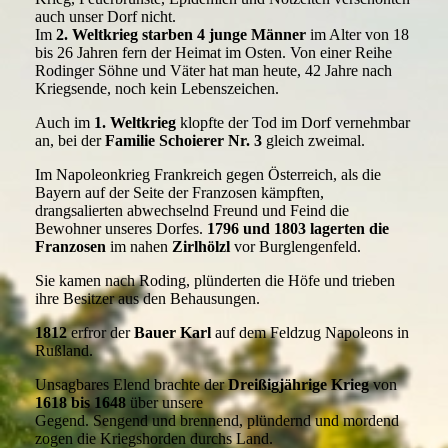
auch unser Dorf nicht.
Im
2. Weltkrieg
starben 4 junge Männer
im Alter von 18
bis 26 Jahren fern der Heimat im Osten. Von einer Reihe
Rodinger Söhne und Väter hat man heute, 42 Jahre nach
Kriegsende, noch kein Lebenszeichen.
Auch im
1. Weltkrieg
klopfte der Tod im Dorf vernehmbar
an, bei der
Familie Schoierer Nr. 3
gleich zweimal.
Im Napoleonkrieg Frankreich gegen Österreich, als die
Bayern auf der Seite der Franzosen kämpften,
drangsalierten abwechselnd Freund und Feind die
Bewohner unseres Dorfes.
1796 und 1803 lagerten die
Franzosen
im nahen
Zirlhölzl
vor Burglengenfeld.
Sie kamen nach Roding, plünderten die Höfe und trieben
ihre Besitzer aus den Behausungen.
1812
erfror der
Bauer Karl
auf dem Feldzug Napoleons in
Rußland.
Unsagbares Elend brachte der
Dreißigjährige Krieg
von
1618 bis 1648
über unsere
Gegend. Sengend und brennend, plündernd und mordend
zogen die Kriegshorden durchs Land.