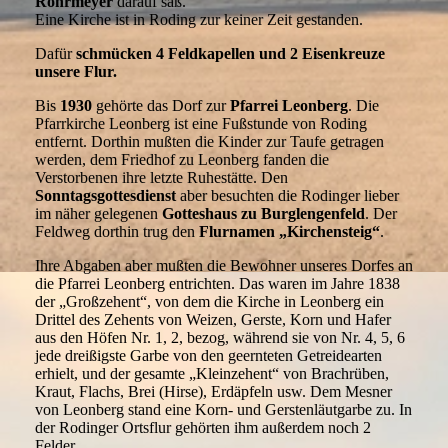
Rohrmeyer
darauf saß.
Eine Kirche ist in Roding zur keiner Zeit gestanden.
Dafür
schmücken 4 Feldkapellen und 2 Eisenkreuze
unsere Flur.
Bis
1930
gehörte das Dorf zur
Pfarrei Leonberg
. Die
Pfarrkirche Leonberg ist eine Fußstunde von Roding
entfernt. Dorthin mußten die Kinder zur Taufe getragen
werden, dem Friedhof zu Leonberg fanden die
Verstorbenen ihre letzte Ruhestätte. Den
Sonntagsgottesdienst
aber besuchten die Rodinger lieber
im näher gelegenen
Gotteshaus zu Burglengenfeld
. Der
Feldweg dorthin trug den
Flurnamen „Kirchensteig“
.
Ihre Abgaben aber mußten die Bewohner unseres Dorfes an
die Pfarrei Leonberg entrichten. Das waren im Jahre 1838
der „Großzehent“, von dem die Kirche in Leonberg ein
Drittel des Zehents von Weizen, Gerste, Korn und Hafer
aus den Höfen Nr. 1, 2, bezog, während sie von Nr. 4, 5, 6
jede dreißigste Garbe von den geernteten Getreidearten
erhielt, und der gesamte „Kleinzehent“ von Brachrüben,
Kraut, Flachs, Brei (Hirse), Erdäpfeln usw. Dem Mesner
von Leonberg stand eine Korn- und Gerstenläutgarbe zu. In
der Rodinger Ortsflur gehörten ihm außerdem noch 2
Felder.