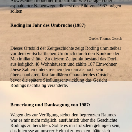
Abwesenheit moderner Infrastruktur wie Garagen oder
asphaltierter Nebenwege, die erst das Bild von 1987 prägen
sollten.
Roding im Jahr des Umbruchs (1987)
Quelle: Thomas Gersch
Dieses Ortsbild der Zeitgeschichte zeigt Roding unmittelbar
vor dem wirtschaftlichen Umbruch durch den Konkurs der
Maximilianshütte. Zu diesem Zeitpunkt bestand das Dorf
aus lediglich 48 Wohnhäusern und zählte 187 Einwohner.
Diese Zahlen unterstreichen den damals noch sehr
überschaubaren, fast familiären Charakter des Ortsteils,
bevor die spätere Siedlungsentwicklung das Gesicht
Rodings nachhaltig veränderte.
Bemerkung und Danksagung von 1987:
Wegen des zur Verfügung stehenden begrenzten Raumes
war es mir nicht möglich, ausführlich über die Geschichte
Rodings zu berichten. Sollte es mir trotzdem gelungen sein,
das Interesse an unserer Heimat zu wecken, hätte sich