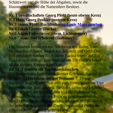
Schätzwert und die Höhe der Abgaben, sowie die
Hausnummern und die Namenihrer Besitzer.
Nr. 1 bewirtschaftete Georg Plößl (heute oberer Kern)
N.2 Hans Georg Penkler (unterer Kern)
Nr.3 Simon PIößl (Bachfischer)
in Goole Maps ansehen
Nr.4 Jakob Gruber (Fuchs)
Nr.5 Adam Faltermeyer (ehem. Lichtenegger)
Nr.6 ” Hans Sixt Schoierer (Hofbauer)
Die Abgaben bestanden aus Naturalien wie Hafer, Korn,
Hennen und Hähnen, Eier, Käse, Schmalz und Geld. Der
Hof des Jakob Gruber Nr. 4 (heute Fuchs) wurde auf 510
Gulden veranschlagt. Sein Wert lag um 100 Gulden höher
als die übrigen Anwesen im Dorf.
Zu Nr. 1 gehörte ein Taglöhnerhäuschen
.
Vor dem jetzigen Grundstück Neuner Gottfried, Am Steig
1, stand ein
Hirtshaus mit der Nummer 7
. Es war
Eigentum der Ortsgemeinde und vom Hirten bewohnt. Eine
Kuhweide, die Tratt genannt, (heutiges Gmoaholz), etliche
kleine Wiesen, der Brunngraben und die Kuhweide am
Hohentaler Weg, sowie der Triftweg gehörten ebenfalls
zum Dorfbesitz. Vergessen möchte ich nicht den Backofen,
der neben dem Gärtlein des Dorfhirten stand. Er wird der
allgemeinen Benutzung gedient haben.