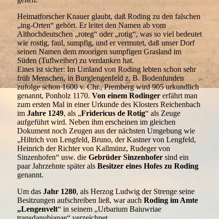
Heimatforscher Knauer glaubt, daß Roding zu den falschen
„ing-Orten“ gehört. Er leitet den Namen ab vom
Althochdeutschen „roteg“ oder „rotig“, was so viel bedeutet
wie rostig, faul, sumpfig, und er vermutet, daß unser Dorf
seinen Namen dem moorigen sumpfigen Grasland im
Süden (Tuflweiher) zu verdanken hat.
Eines ist sicher: Im Umland von Roding lebten schon sehr
früh Menschen, in Burglengenfeld z. B. Bodenfunden
zufolge schon 1600 v. Chr., Premberg wird 905 urkundlich
genannt, Ponholz 1170.
Von einem Rodinger
erfährt man
zum ersten Mal in einer Urkunde des Klosters Reichenbach
im
Jahre 1249
, als „
Fridericus de Rotig
“ als Zeuge
aufgeführt wird. Neben ihm erscheinen im gleichen
Dokument noch Zeugen aus der nächsten Umgebung wie
„Hiltrich von Lengfeld, Bruno, der Kastner von Lengfeld,
Heinrich der Richter von Kallmünz, Rudeger von
Sinzenhofen“ usw. die
Gebrüder Sinzenhofer
sind ein
paar Jahrzehnte später als
Besitzer eines Hofes zu Roding
genannt.
Um das
Jahr 1280
, als Herzog Ludwig der Strenge seine
Besitzungen aufschreiben ließ, war auch
Roding im Amte
„Lengenvelt
“ in seinem „Urbarium Baiuwriae
transdanubianae“ verzeichnet.