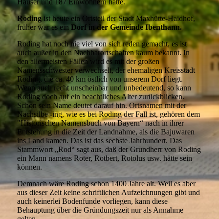
Häuser und 187 Einwohnern hatte.
Roding
ist heute ein Ortsteil der Stadt Maxhütte-Haidhof,
früher war es ein
Dorf in der Gemeinde Ibenthann.
Roding hat noch nie viel von sich reden gemacht, es ist
auch außer in den Nachbarortschaften kaum bekannt. In
den allermeisten Fällen wird es mit der großen
Namensschwester verwechselt, der ehemaligen Kreisstadt
Roding, die ca. 40 km östlich von unserem Dorf liegt.
Wenn auch recht unscheinbar und unbedeutend, so kann
Roding doch auf ein beachtliches Alter zurückblicken.
Schon sein Name deutet darauf hin. Ortsnamen mit der
Nachsilbe -ing, wie es bei Roding der Fall ist, gehören dem
"Historischen Namensbuch von Bayern“ nach in ihrer
Entstehung in die Zeit der Landnahme, als die Bajuwaren
ins Land kamen. Das ist das sechste Jahrhundert. Das
Stammwort „Rod“ sagt aus, daß der Grundherr von Roding
ein Mann namens Roter, Rotbert, Rotolus usw. hätte sein
können.
Demnach wäre Roding schon 1400 Jahre alt. Weil es aber
aus dieser Zeit keine schriftlichen Aufzeichnungen gibt und
auch keinerlei Bodenfunde vorliegen, kann diese
Behauptung über die Gründungszeit nur als Annahme
gelten.