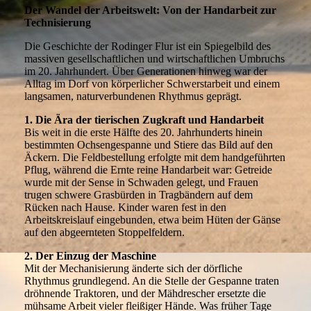
Der Wandel der Arbeitswelt: Von der Handarbeit zur
Technisierung
Die Geschichte der Rodinger Flur ist ein Spiegelbild des
massiven gesellschaftlichen und wirtschaftlichen Umbruchs
im 20. Jahrhundert. Über Generationen hinweg war der
Alltag im Dorf von körperlicher Schwerstarbeit und einem
langsamen, naturverbundenen Rhythmus geprägt.
1. Die Ära der tierischen Zugkraft und Handarbeit
Bis weit in die erste Hälfte des 20. Jahrhunderts hinein
bestimmten Ochsengespanne und Stiere das Bild auf den
Äckern. Die Feldbestellung erfolgte mit dem handgeführten
Pflug, während die Ernte reine Handarbeit war: Getreide
wurde mit der Sense in Schwaden gelegt, und Frauen
trugen schwere Grasbürden in Tragbändern auf dem
Rücken nach Hause. Kinder waren fest in den
Arbeitskreislauf eingebunden, etwa beim Hüten der Gänse
auf den abgeernteten Stoppelfeldern.
2. Der Einzug der Maschine
Mit der Mechanisierung änderte sich der dörfliche
Rhythmus grundlegend. An die Stelle der Gespanne traten
dröhnende Traktoren, und der Mähdrescher ersetzte die
mühsame Arbeit vieler fleißiger Hände. Was früher Tage