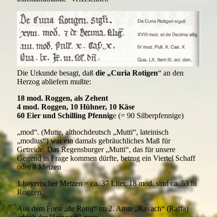
Die Urkunde besagt, daß
die „Curia Rotigen
“ an den
Herzog abliefern mußte:
18 mod. Roggen, als Zehent
4 mod. Roggen, 10 Hühner, 10 Käse
60 Eier und Schilling Pfennig
e (= 90 Silberpfennige)
„mod“. (Mutte, althochdeutsch „Mutti“, lateinisch
„modius“) war ein damals gebräuchliches Maß für
Getreide. Das Regensburger „Mutti“, das für unsere
Gegend in Frage kommen dürfte, betrug ein Viertel Schaff
oder 8 Metzen
1 bayerischer Metzen = ca. 37 Liter, 18 mod. sind ca. 53 hi
Roggen.
Aus dem Forst „de Rotig“ im 2. Amte „Ravach“ (Raffa)