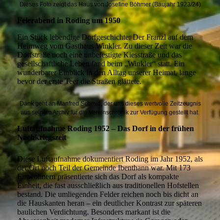
Dieses Foto zeigt das Haus von Josefine Böhmer (Baujahr 1923/24)
Feierabend in Roding um 1950
Ein Stück lebendige Dorfgeschichte: Der Franzl auf dem
Heimweg vom Gasthaus Winkler. Zu dieser Zeit war die
Dorfstraße noch eine unbefestigte Kiesstraße und das
gesellschaftliche Leben fand beim „Winkler“ statt. Ein
wunderbarer Einblick in den Alltag unserer Heimat, lange
bevor der erste Teer die Straßen glättete.
Dank geht an Manfred Schmid, der uns dieses wertvolle Zeitzeugnis
aus seinem Archiv für die Vereinschronik zur Verfügung gestellt hat.
Luftaufnahme Roding 1952 – Das Dorf in der frühen
Nachkriegszeit
Diese Luftaufnahme dokumentiert Roding im Jahr 1952, als
der Ort noch Teil der Gemeinde Ibenthann war. Mit 173
Einwohnern präsentierte sich das Dorf als kompakte
Einheit, die fast ausschließlich aus traditionellen Hofstellen
bestand. Die umliegenden Felder reichen noch bis dicht an
die Hauskanten heran – ein deutlicher Kontrast zur späteren
baulichen Verdichtung. Besonders markant ist die