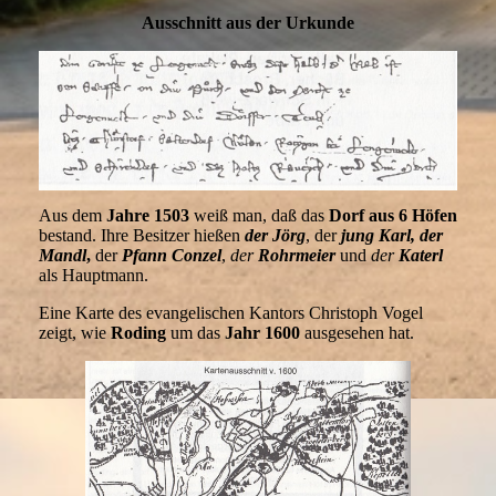
Ausschnitt aus der Urkunde
Aus dem
Jahre 1503
weiß man, daß das
Dorf aus 6 Höfen
bestand. Ihre Besitzer hießen
der Jörg
, der
jung Karl,
der
Mandl
,
der
Pfann Conzel
,
der
Rohrmeier
und
der
Katerl
als Hauptmann.
Eine Karte des evangelischen Kantors Christoph Vogel
zeigt, wie
Roding
um das
Jahr 1600
ausgesehen hat.