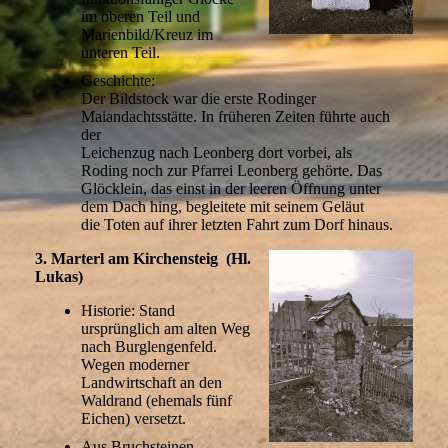
im oberen Teil und
Marienbild/Kreuz im
unteren Teil.
Geschichte:
Der Bildstock war die erste Rodinger
Maiandachtsstätte. In früheren Zeiten führte auch
der
Leichenzug nach Leonberg dort vorbei, als
Roding noch zur Pfarrei Leonberg gehörte. Das
Glöcklein, das einst in der leeren Öffnung unter
dem Dach hing, begleitete mit seinem Geläut
die Toten auf ihrer letzten Fahrt zum Dorf hinaus.
3. Marterl am Kirchensteig (Hl.
Lukas)
Historie: Stand
ursprünglich am alten Weg
nach Burglengenfeld.
Wegen moderner
Landwirtschaft an den
Waldrand (ehemals fünf
Eichen) versetzt.
Aus Bruchsteinen