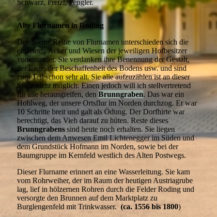
Schwarz, Pretzl, Pengler.
Alte Flurnamen in Roding
Durch eine Reihe von Flurnamen unterschieden sich die
einzelnen Äcker und Wiesen der jeweiligen Hofbesitzer
voneinander. Sie verdanken ihre Benennung der Gestalt,
der Lage, der Beschaffenheit des Bodens usw. und sind
zum Teil schon sehr alt. Sie alle aufzuzählen ist an dieser
Stelle nicht möglich. Einen jedoch will ich stellvertretend
für alle herausgreifen, den
Brunngraben
. Das war ein
Hohlweg, der unsere Ortsflur im Norden durchzog. Er war
10 Schritte breit und galt als Ödung. Der Dorfhirte war
berechtigt, das Vieh darauf zu hüten. Reste dieses
Brunngrabens
sind heute noch erhalten. Sie liegen
zwischen dem Anwesen Emil Lichtenegger im Süden und
dem Grundstück Hofmann im Norden, sowie bei der
Baumgruppe im Kernfeld westlich des Alten Postwegs.
Dieser Flurname erinnert an eine Wasserleitung. Sie kam
vom Rohrweiher, der im Raum der heutigen Austriagrube
lag, lief in hölzernen Rohren durch die Felder Roding und
versorgte den Brunnen auf dem Marktplatz zu
Burglengenfeld mit Trinkwasser.
(ca. 1556 bis 1800
)