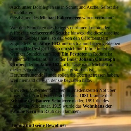
Auch unser Dorf legten sie in Schutt und Asche. Selbst die
„fruchtbaren
Obstbäume des
Michael Faltermeyer
waren verbrannt“.
Wer den Schrecken des Krieges entrinnen konnte, den
raffte eine
verheerende Seuche
hinweg, die diese unselige
Zeit im Gefolge hatte, so daß von den 6 Hofbesitzern
zuguterletzt im
Jahre 1632
nur noch 2 am Leben geblieben
waren.
Die Pest
griff rasch um sich und führte innerhalb
weniger Stunden zum Tod.
Ein Pesttoter
in Roding ist
namentlich bekannt. Es ist der Bauer
Johann Christoph
Gruber
, der im J
ahre 1627
acht Tage nach Michaeli an
dieser „vererblichen“ Krankheit gestorben ist.
Herumstreunende Hunde sollen die Toten gefressen haben,
weil niemand da war, der sie begraben hätte.
Unwetter, Mißernten brachten in Friedenszeiten Not über
unser Dorf. Auch Feuer brachen aus.
1881
brannte die
Scheune des Bauern Schoierer
nieder, 1891 die des
Landwirts Würdinger.
1915
wurde das
Wohnhaus der
Familie Kern
ein Raub der Flammen.
Roding und seine Bewohner