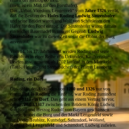
erhielt der Herzog 60 metr.
(metr. ist ein Maß für den Forsthafer).
Das „Urbar. Vicedom. Lengenvelt“ vom
Jahre 1326
verrät,
daß die Besitzer des
Hofes Roding
Ludwig Sinzenhofer
und seine Brüder waren und Wolf von Schönleiten den
Hafer für den Forst einzog. Die Sinzenhofer waren damals
ein reicher Bauernadel in unserer Gegend.
Ludwig
Sinzenhofer
war zu dieser Zeit sogar die Obhut der Burg
anvertraut.
Vom 14. bis 17. Jahrhundert werden Roding und seine
Bewohner in einer Reihe von Urkunden, Kaufverträgen,
Briefen usw. genannt, ab 1702 laufend in den Matrikeln
(Tauf-, Heirats- und Sterbebücher) der Pfarrei Leonberg.
Roding, ein Dorf
Obwohl in den Urkunden von
1280 und 1326
nur von
einem
Hof in Roding
die Rede ist, war Roding zumindest
schon
1317 ein Dorf
. Das geht aus einem Vertrag hervor,
der am
20.03.1317
zwischen den Brüdern König Ludwig
von Rom und Herzog Rudolf von Bayern geschlossen
wurde, wobei die Burg und der Markt Lengenfeld sowie
die Dörfer Teublitz, Kuntsdorf, Saltendorf, Wölland,
Roding bei Lengenfeld
und Schirndorf, Ludwig zufielen.