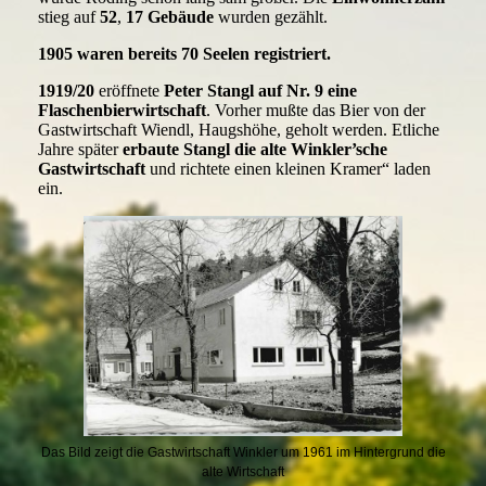
stieg auf
52
,
17 Gebäude
wurden gezählt.
1905 waren bereits 70 Seelen registriert.
1919/20
eröffnete
Peter Stangl auf Nr. 9 eine
Flaschenbierwirtschaft
. Vorher mußte das Bier von der
Gastwirtschaft Wiendl, Haugshöhe, geholt werden. Etliche
Jahre später
erbaute Stangl die alte Winkler’sche
Gastwirtschaft
und richtete einen kleinen Kramer“ laden
ein.
Das Bild zeigt die Gastwirtschaft Winkler um 1961 im Hintergrund die
alte Wirtschaft