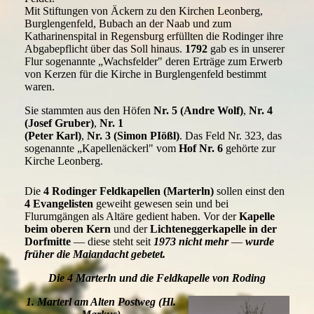
Mit Stiftungen von Äckern zu den Kirchen Leonberg,
Burglengenfeld, Bubach an der Naab und zum
Katharinenspital in Regensburg erfüllten die Rodinger ihre
Abgabepflicht über das Soll hinaus.
1792
gab es in unserer
Flur sogenannte „Wachsfelder" deren Erträge zum Erwerb
von Kerzen für die Kirche in Burglengenfeld bestimmt
waren.
Sie stammten aus den Höfen
Nr. 5 (Andre Wolf)
,
Nr. 4
(Josef Gruber)
,
Nr. 1
(Peter Karl)
,
Nr. 3 (Simon PIößl)
. Das Feld Nr. 323, das
sogenannte „Kapellenäckerl" vom
Hof Nr. 6
gehörte zur
Kirche Leonberg.
Die
4 Rodinger Feldkapellen (Marterln)
sollen einst den
4 Evangelisten
geweiht gewesen sein und bei
Flurumgängen als Altäre gedient haben. Vor der
Kapelle
beim oberen Kern
und der
Lichteneggerkapelle in der
Dorfmitte
— diese steht seit
1973
nicht mehr
—
wurde
früher die Maiandacht gebetet.
Die 4 Marterln und die Feldkapelle von Roding
1. Marterl am Alten Postweg (Hl.