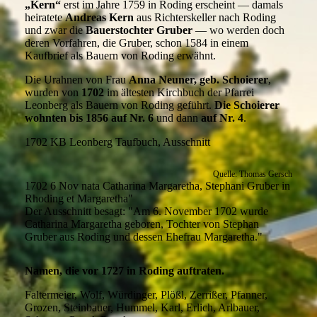
„Kern“
erst im Jahre 1759 in Roding erscheint — damals
heiratete
Andreas Kern
aus Richterskeller nach Roding
und zwar die
Bauerstochter Gruber
— wo werden doch
deren Vorfahren, die Gruber, schon 1584 in einem
Kaufbrief als Bauern von Roding erwähnt.
Die Urahnen von Frau
Anna Neuner, geb. Schoierer
,
wurden von
1702
im ältesten Kirchbuch der Pfarrei
Leonberg als Bauern von Roding geführt.
Die Schoierer
wohnten bis 1856 auf Nr. 6
und dann
auf Nr. 4
.
1702 KB Leonberg Taufbuch, Ausschnitt
Quelle: Thomas Gersch
1702 6 Nov nata Catharina Margaretha, Stephani Gruber in
Rhoding et Margaretha"
Der Ausschnitt besagt: "Am 6. November 1702 wurde
Catharina Margaretha geboren, Tochter von Stephan
Gruber aus Roding und dessen Ehefrau Margaretha."
Namen, die vor 1727 in Roding auftraten.
Faltermeier, Wolf, Würdinger, Plößl, Zerrißer, Pfanner,
Grozen, Steinbauer, Hummel, Karl, Erlich, Arlbauer,