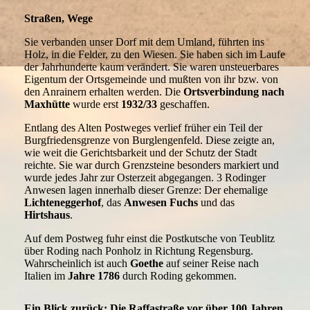
Straßen, Wege
Sie verbanden unser Dorf mit dem Umland, führten ins
Holz, in die Felder, zu den Wiesen. Sie haben sich im Laufe
der Jahrhunderte kaum verändert. Sie waren unsteuerbares
Eigentum der Ortsgemeinde und mußten von ihr bzw. von
den Anrainern erhalten werden. Die
Ortsverbindung nach
Maxhütte
wurde erst
1932/33
geschaffen.
Entlang des Alten Postweges verlief früher ein Teil der
Burgfriedensgrenze von Burglengenfeld. Diese zeigte an,
wie weit die Gerichtsbarkeit und der Schutz der Stadt
reichte. Sie war durch Grenzsteine besonders markiert und
wurde jedes Jahr zur Osterzeit abgegangen. 3 Rodinger
Anwesen lagen innerhalb dieser Grenze: Der ehemalige
Lichteneggerhof
, das
Anwesen Fuchs
und das
Hirtshaus
.
Auf dem Postweg fuhr einst die Postkutsche von Teublitz
über Roding nach Ponholz in Richtung Regensburg.
Wahrscheinlich ist auch
Goethe
auf seiner Reise nach
Italien im
Jahre 1786
durch Roding gekommen.
Ein Blick zurück: Die Raffastraße vor über 100 Jahren