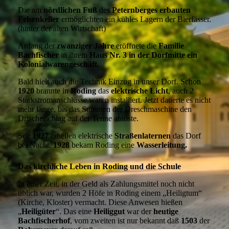
Die am
nördlichen Fuß
des
Peternberges erbauten
Felsenkeller
ermöglichten ein kühles Lagern der Bierfässer.
(hinter der alten Wirtschaft)
Anfang der
zwanziger Jahre
eröffnete die
Familie
Bachfischer
in ihrem
Haus Nr. 3 in der Dorfmitte ein
Kolonialwarengeschäft.
Bald hielt auch die Technik Einzug in unser Dorf. Schon
1920
brannte in
Roding
das
elektrische Licht
, auch 2
Starkstromanschlüsse waren installiert. Jetzt dauerte es nicht
mehr lange, bis das Summen der Dreschmaschine den
Drischelschlag auf der Tenne ablöste.
Seit
1927
erhellen elektrische
Straßenlaternen
das Dorf
bei Nacht.
1928
bekam Roding eine
Wasserleitung.
Das kirchliche Leben in Roding und die Schule
In einer Zeit, in der Geld als Zahlungsmittel noch nicht
üblich war, wurden 2 Höfe in Roding einem „Heiligtum“
(Kirche, Kloster) vermacht. Diese Anwesen hießen
„
Heiligüter
“. Das eine
Heiliggut
war der
heutige
Bachfischerhof
, vom zweiten ist nur bekannt daß
1503
der