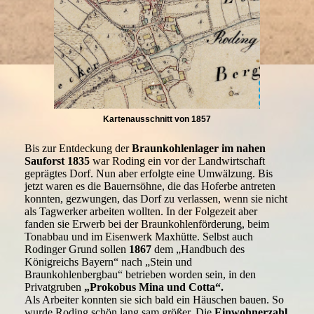
Kartenausschnitt von 1857
Bis zur Entdeckung der
Braunkohlenlager im nahen
Sauforst 1835
war Roding ein vor der Landwirtschaft
geprägtes Dorf. Nun aber erfolgte eine Umwälzung. Bis
jetzt waren es die Bauernsöhne, die das Hoferbe antreten
konnten, gezwungen, das Dorf zu verlassen, wenn sie nicht
als Tagwerker arbeiten wollten. In der Folgezeit aber
fanden sie Erwerb bei der Braunkohlenförderung, beim
Tonabbau und im Eisenwerk Maxhütte. Selbst auch
Rodinger Grund sollen
1867
dem „Handbuch des
Königreichs Bayern“ nach „Stein und
Braunkohlenbergbau“ betrieben worden sein, in den
Privatgruben
„Prokobus Mina und Cotta“.
Als Arbeiter konnten sie sich bald ein Häuschen bauen. So
wurde Roding schön lang sam größer. Die
Einwohnerzahl