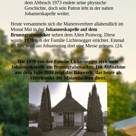
dem Abbruch 1973 endete seine physische
Geschichte, doch sein Patron lebt in der nahen
Johanneskapelle weiter.
Heute versammeln sich die Marienverehrer allabendlich im
Monat Mai in der
Johanneskapelle auf dem
Brunngrabenacker
neben dem Alten Postweg. Diese
wurde
1970
von der Familie Lichtenegger errichtet. Einmal
im Jahr wird am Johannestag dort eine Messe gelesen. (24.
Juni)
Die 1970 von der Familie Lichtenegger errichtete
Johanneskapelle am Brunngrabenacker. Die Aufnahme
aus dem Jahr 2010 zeigt das Bauwerk, das heute als
Mittelpunkt der Maiandachten dient.