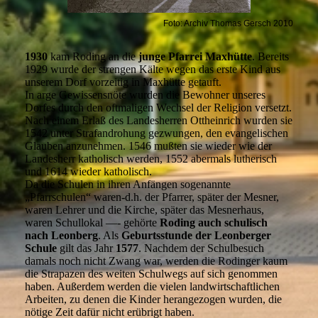
Foto: Archiv Thomas Gersch 2010
1930
kam Roding an die
junge Pfarrei Maxhütte
. Bereits
1929 wurde der strengen Kälte wegen das erste Kind aus
unserem Dorf vorzeitig in Maxhütte getauft.
In arge Gewissensnöte wurden die Bewohner unseres
Dorfes durch den oftmaligen Wechsel der Religion versetzt.
Nach einem Erlaß des Landesherren Ottheinrich wurden sie
1542 unter Strafandrohung gezwungen, den evangelischen
Glauben anzunehmen. 1546 mußten sie wieder wie der
Landesherr katholisch werden, 1552 abermals lutherisch
und 1614 wieder katholisch.
Da die Schulen in ihren Anfängen sogenannte
„Pfarrschulen“ waren-d.h. der Pfarrer, später der Mesner,
waren Lehrer und die Kirche, später das Mesnerhaus,
waren Schullokal —- gehörte
Roding auch schulisch
nach Leonberg
. Als
Geburtsstunde der Leonberger
Schule
gilt das Jahr
1577
. Nachdem der Schulbesuch
damals noch nicht Zwang war, werden die Rodinger kaum
die Strapazen des weiten Schulwegs auf sich genommen
haben. Außerdem werden die vielen landwirtschaftlichen
Arbeiten, zu denen die Kinder herangezogen wurden, die
nötige Zeit dafür nicht erübrigt haben.