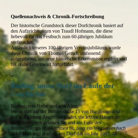
Quellennachweis & Chronik-Fortschreibung
Der historische Grundstock dieser Dorfchronik basiert auf
den Aufzeichnungen von Traudl Hofmann, die diese
liebevoll für das Festbuch zum 60-jährigen Jubiläum
verfasst hat.
Anlässlich unseres 100-jährigen Vereinsjubiläums wurde
diese Chronik von Thomas Gersch umfassend
aufgearbeitet, um neue historische Erkenntnisse ergänzt und
bis in die Gegenwart fortgeführt.
Roding, unser Dorf im Laufe der
Geschichte
Roding, sein Name und sein Alter.
Wenn man auf der Bundesstraße 15 von Burglengenfeld
aus in Richtung Regensburg fährt, die letzten Häuser der
Stadt hinter sich gelassen hat und am Fuße des
Brünnerlberges angekommen ist, zeigt ein Wegweiser nach
links. Dort liegt Roding, ein Dorf das im Jahr 1987, 48