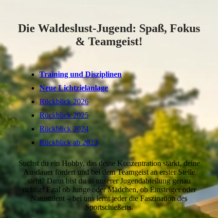
Die Waldeslust-Jugend: Spaß, Fokus
& Teamgeist!
Training und Disziplinen
Neue Lichtzielanlage
Rückblick 2026
Rückblick 2025
Rückblick 2024
Rückblick ab 2023
Suchst du ein Hobby, das deine Konzentration stärkt, deine
Ausdauer fördert und bei dem Teamgeist an erster Stelle
steht? Dann bist du in unserer Jugendabteilung genau
richtig! Egal ob Junge oder Mädchen, ob Einsteiger oder
Naturtalent – bei uns lernt jeder die Faszination des
Sportschießens.