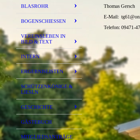
BLASROHR
Thomas Gersch
E-Mail: tg61@onl
BOGENSCHIESSEN
Telefon: 09471-4
VEREINSLEBEN IN
BILD & TEXT
INTERN
ERGEBNISLISTEN
SCHÜTZENKÖNIGE &
LIESLN
GESCHICHTE
GÄSTEBUCH
MITGLIEDSANTRÄGE