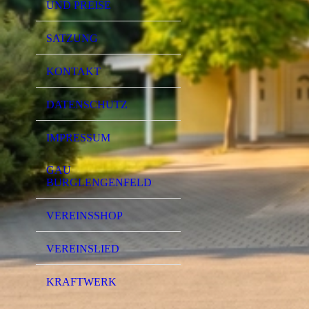
UND PREISE
SATZUNG
KONTAKT
DATENSCHUTZ
IMPRESSUM
GAU
BURGLENGENFELD
VEREINSSHOP
VEREINSLIED
KRAFTWERK