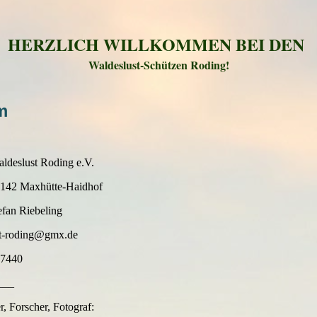
HERZLICH WILLKOMMEN BEI DEN
Waldeslust-Schützen Roding!
m
ldeslust Roding e.V.
93142 Maxhütte-Haidhof
efan Riebeling
st-roding@gmx.de
07440
___
, Forscher, Fotograf: