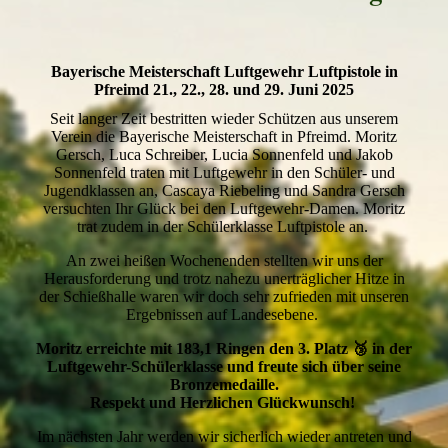
Bayerische Meisterschaft Luftgewehr Luftpistole in
Pfreimd 21., 22., 28. und 29. Juni 2025
Seit langer Zeit bestritten wieder Schützen aus unserem
Verein die Bayerische Meisterschaft in Pfreimd. Moritz
Gersch, Luca Schreiber, Lucia Sonnenfeld und Jakob
Sonnenfeld traten mit Luftgewehr in den Schüler- und
Jugendklassen an, Cascaya Riebeling und Sandra Gersch
versuchten Ihr Glück bei den Luftgewehr-Damen. Moritz
trat zudem in der Schülerklasse Luftpistole an.
An zwei heißen Wochenenden stellten wir uns der
Herausforderung und trotz nahezu unerträglicher Hitze in
der Schießhalle waren wir doch sehr zufrieden mit unseren
Ergebnissen auf Landesebene.
Moritz erreichte mit 183,1 Ringen den 3. Platz 🥉 in der
Luftgewehr-Schülerklasse und freute sich über seine
Bronzemedaille.
Respekt und Herzlichen Glückwunsch!
Im nächsten Jahr werden wir sicherlich wieder antreten und