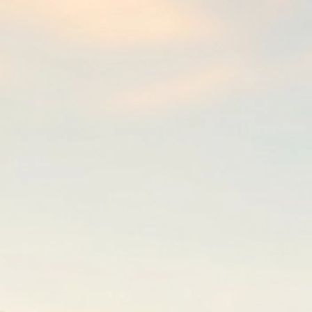
2025 21-22.6. Landesmeisterschaft Luftgewehr Luftpistole
(9)